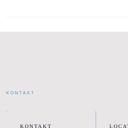
KONTAKT
KONTAKT
LOCA